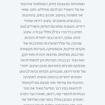
התמחויות כמעצבת פנים, השתלמתי והרחבתי
את סל כישוריי גם להום סטיילינג ופנג שואי.
אני מתמחה בעיצוב ותכנון בתים, בהרחבות
בקיבוצים ומושבים. עיצוב דירות ושינויי
דיירים. מעצבת ומתכננת חנויות, משרדים (עם
ניסיון בכל סדר גודל) וחללי עבודה. עיצוב
פנים עסקי, דורש הבנה ייחודית והכרות
עמוקה, על שלל המערכות המורכבות של
תקרות פריקות, אקוסטיקה, מערכות תקשורת
מורכבות, מצלמות, מחיצות זכוכית ותווי תקן,
זאת ועוד. הן בבניה הפרטית והן למסחרית אני
מספקת תוכניות מפורטות תכנון ועיצוב ייחודי
של פרטי ריהוט, מטבחים, תכניות נגרות לביצוע
ופרטים ייחודים בהזמנה אישית. לאחרונה
הרחבתי את שירותי ואני נוסעת עם לקוחותי
לרכישות בסין דבר המייעל מאוד את זמני
הבחירות לחומרי גמר, ריהוט, תאורה ועד הפרט
האחרון וכמובן מוזיל בחצי את העלויות! אני