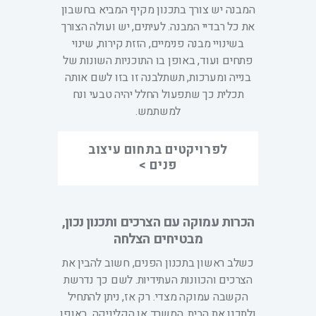
המבנה יש צורך בתכנון מקיף המביא בחשבון
את כל רבדיי המבנה. לעיתים, יש ועולה הצורך
בשינויי מבנה פנימיים, הזזת קירות, שינוי
פתחים ועוד, באופן בו התוכניות השונות של
בנייה ומערכות, תשתלבנה זו בזו לשם אותה
תכלית כך שתפעול החלל יהיה טבעי ונח
למשתמש.
לפרויקטים בתחום עיצוב
פנים >
הכרות עמוקה עם הצרכים ותכנון נכון,
מבטיחים הצלחה
כשלב ראשון בתכנון הפנים, חשוב להבין את
הצרכים והכוונות העתידיות. לשם כך נדרשת
הקשבה עמוקה מצדי. רק אז, ניתן להתחיל
ולתכנן את הבית, המשרד או הקליניקה, באופן