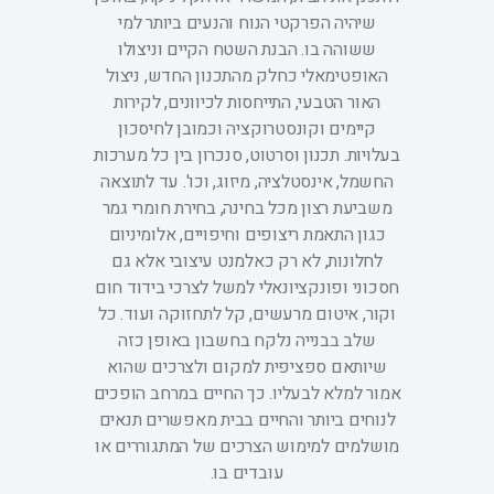
שיהיה הפרקטי הנוח והנעים ביותר למי
ששוהה בו. הבנת השטח הקיים וניצולו
האופטימאלי כחלק מהתכנון החדש, ניצול
האור הטבעי, התייחסות לכיוונים, לקירות
קיימים וקונסטרוקציה וכמובן לחיסכון
בעלויות. תכנון וסרטוט, סנכרון בין כל מערכות
החשמל, אינסטלציה, מיזוג, וכו'. עד לתוצאה
משביעת רצון מכל בחינה, בחירת חומרי גמר
כגון התאמת ריצופים וחיפויים, אלומיניום
לחלונות, לא רק כאלמנט עיצובי אלא גם
חסכוני ופונקציונאלי למשל לצרכי בידוד חום
וקור, איטום מרעשים, קל לתחזוקה ועוד. כל
שלב בבנייה נלקח בחשבון באופן כזה
שיותאם ספציפית למקום ולצרכים שהוא
אמור למלא לבעליו. כך החיים במרחב הופכים
לנוחים ביותר והחיים בבית מאפשרים תנאים
מושלמים למימוש הצרכים של המתגוררים או
עובדים בו.