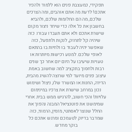
תפקידי, כמעצבת פנים הוא ללמוד ולהכיר
אתכם! לדעת מה אתם אוהבים, ומה הצרכים
שלכם, מה הם החלומות שלכם, ולהביא
בחשבון את כל אלה כדי שיחד ניצור מקום
שישרת אתכם ולא אתם תעבדו עבורו. כזה
שיהיה קל לתחזק, לנקות ולתפעל, כזה
שאפשר יהיה לעבוד בו ולחיות בו בהתאם
לאופי שלכם. למנוע רכישות מיותרות או
טעויות שיעיבו על היום יום אחר כך שנים
רבות ולחסוך בתקציב למה שחשוב באמת.
עיצוב פנים מיועד למי שרוצה להשיג מהבית,
הדירה, החנות או המשרד שלו, ניצול ושימוש
נכון במרחב שישרת את צרכיו במינימום
עלויות! והכי חשוב, להרגיש ממש בבית. אחרי
שמימשנו את פוטנציאל המבנה נהפוך את
החלל שנוצר לאסתטי, מזמין, הרמוני, כזה
שמדבר בדיוק לטעמכם ומרגש אתכם כל
בוקר מחדש.