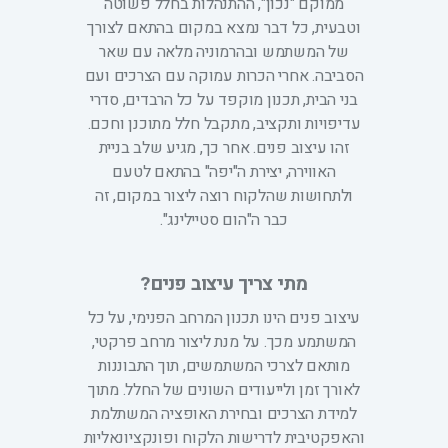
ממוקם "נכון", ההתנהלות בחלל פשוטה
וטבעית, כל דבר נמצא במקום בהתאם לצורך
של המשתמש ובהרמוניה מלאה עם שאר
הסביבה. אחרי הכרות עמוקה עם הצרכים ועם
בני הבית, תכנון מוקפד על כל הרבדים, סדרי
עדיפויות ותקציב, מתקבל חלל מתוכנן וחכם.
זהו עיצוב פנים. אחר כך, מגיע שלב בניית
האווירה, יצירת ה"יפה" בהתאם לטעם
ולתחושות שהלקוח רוצה ליצור במקום, זה
כבר ה"הום סטיילינג".
מתי צריך עיצוב פנים?
עיצוב פנים הינו תכנון המרחב הפנימי, על כל
המשתמע מכך. על מנת ליצור מרחב פרקטי,
מותאם לצרכי המשתמשים, תוך התבוננות
לאורך זמן ולייעודים השונים של החלל. מתוך
למידת הצרכים ובחירת האופציה המשתלמת
והאפקטיבית לדרישות הלקוח ופונקציונאליות