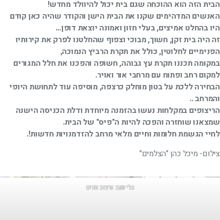
הבית הזה הוא ההוכחה שגם בית יכול להיוולד מחדש!
האנשים המדהימים שקנו את הבית הישן והקודר שהיה כאן קודם
היו בהחלט אמיצים, בעלי חזון ואמונה יוצאת דופן…
זה היה בית זקן, חשוך, מבוכי וצפוף שהחלטנו לפרק את קירותיו
הפנימיים לחלוטין, כולל את תקרת הרביץ הנמוכה,
במקומה תכננו תקרת עץ גבוהה, חשופה והפכנו את חלל המגורים
למקום רחב ופתוח עם מרחבי אור ואויר.
הבחירה ללכת על בטון מוחלק כרצפה, מוסיפה עוד לתחושת היופי
והמרחב ..
הריצופים במקלחות נעשו בהזמנה מיוחדת ודלת הכניסה הישנה
שמצאנו שוחזרה והפכה להיות ה"פיס" של הבית.
לחיי הגשמת חלומות וחיים מלאי מרחב להזדמנויות חדשות!.
צילום- מיכל כהן "הצלמים"
גלי שגב עיצוב פנים