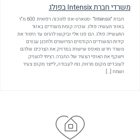
משרדי חברת Intensix בפולג
חברת "Intensix" -סטארט-אפ לתוכנה רפואית. 600 מ"ר
באזור תעשיה פולג. שכרה קומת משרדים באזור
התעשייה פולג. הם פנו אלי וביקשו להרוס עד היסוד את
קירות המשרדים הקודמים המיושנים ולתכנן עבורם
משרד חדש מאפס שישרת במדויק את הצרכים שלהם
וישקף את האופי הצעיר של החברה. רציתי להעניק
לעובדים מקום מרווח, נוח לעבודה, לייצר מקום צעיר
ושמח […]